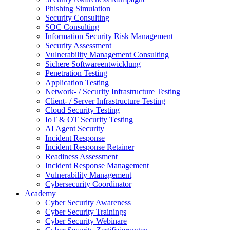
Phishing Simulation
Security Consulting
SOC Consulting
Information Security Risk Management
Security Assessment
Vulnerability Management Consulting
Sichere Softwareentwicklung
Penetration Testing
Application Testing
Network- / Security Infrastructure Testing
Client- / Server Infrastructure Testing
Cloud Security Testing
IoT & OT Security Testing
AI Agent Security
Incident Response
Incident Response Retainer
Readiness Assessment
Incident Response Management
Vulnerability Management
Cybersecurity Coordinator
Academy
Cyber Security Awareness
Cyber Security Trainings
Cyber Security Webinare