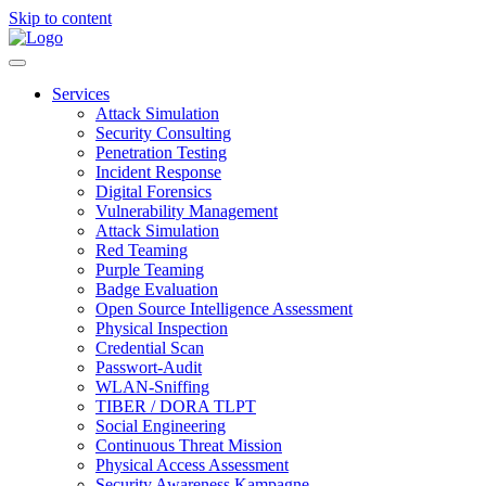
Skip to content
Services
Attack Simulation
Security Consulting
Penetration Testing
Incident Response
Digital Forensics
Vulnerability Management
Attack Simulation
Red Teaming
Purple Teaming
Badge Evaluation
Open Source Intelligence Assessment
Physical Inspection
Credential Scan
Passwort-Audit
WLAN-Sniffing
TIBER / DORA TLPT
Social Engineering
Continuous Threat Mission
Physical Access Assessment
Security Awareness Kampagne