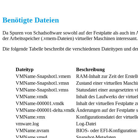
Benötigte Dateien
Da Spuren von Schadsoftware sowohl auf der Festplatte als auch im A
der Arbeitsspeicher (.vmem-Dateien) virtueller Maschinen interessant.
Die folgende Tabelle beschreibt die verschiedenen Dateitypen und der
Dateityp
Beschreibung
VMName-Snapshot1.vmem
RAM-Inhalt zur Zeit der Erstel
VMName-Snapshot1.vmsn
Zustand einer virtuellen Masch
VMName-Snapshot1.vmss
Statusdatei einer ausgesetzten v
VMName.vmdk
Inhalt des Laufwerks der virtue
VMName-000001.vmdk
Inhalt der virtuellen Festplatt
VMName-000001-delta.vmdk
Änderungen auf der Festplatte s
VMName.vmx
Konfigurationsdatei der virtuel
vmware.log
Log-Datei
VMName.nvram
BIOS- oder EFI-Konfiguration d
VMName.vmsd
Snapshot-Metadaten