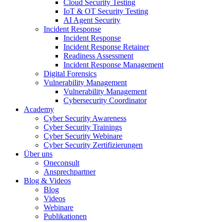
Cloud Security Testing
IoT & OT Security Testing
AI Agent Security
Incident Response
Incident Response
Incident Response Retainer
Readiness Assessment
Incident Response Management
Digital Forensics
Vulnerability Management
Vulnerability Management
Cybersecurity Coordinator
Academy
Cyber Security Awareness
Cyber Security Trainings
Cyber Security Webinare
Cyber Security Zertifizierungen
Über uns
Oneconsult
Ansprechpartner
Blog & Videos
Blog
Videos
Webinare
Publikationen