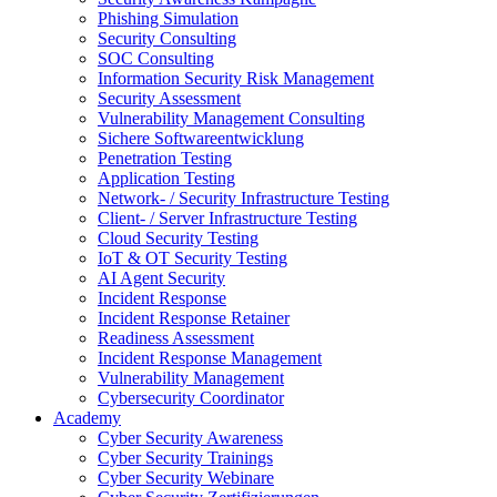
Phishing Simulation
Security Consulting
SOC Consulting
Information Security Risk Management
Security Assessment
Vulnerability Management Consulting
Sichere Softwareentwicklung
Penetration Testing
Application Testing
Network- / Security Infrastructure Testing
Client- / Server Infrastructure Testing
Cloud Security Testing
IoT & OT Security Testing
AI Agent Security
Incident Response
Incident Response Retainer
Readiness Assessment
Incident Response Management
Vulnerability Management
Cybersecurity Coordinator
Academy
Cyber Security Awareness
Cyber Security Trainings
Cyber Security Webinare