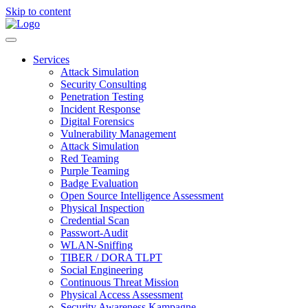
Skip to content
Services
Attack Simulation
Security Consulting
Penetration Testing
Incident Response
Digital Forensics
Vulnerability Management
Attack Simulation
Red Teaming
Purple Teaming
Badge Evaluation
Open Source Intelligence Assessment
Physical Inspection
Credential Scan
Passwort-Audit
WLAN-Sniffing
TIBER / DORA TLPT
Social Engineering
Continuous Threat Mission
Physical Access Assessment
Security Awareness Kampagne