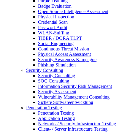
Purple Teaming
Badge Evaluation
Open Source Intelligence Assessment
Physical Inspection
Credential Scan
Passwort-Audit
WLAN-Sniffing
TIBER / DORA TLPT
Social Engineering
Continuous Threat Mission
Physical Access Assessment
Security Awareness Kampagne
Phishing Simulation
Security Consulting
Security Consulting
SOC Consulting
Information Security Risk Management
Security Assessment
Vulnerability Management Consulting
Sichere Softwareentwicklung
Penetration Testing
Penetration Testing
Application Testing
Network- / Security Infrastructure Testing
Client- / Server Infrastructure Testing