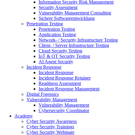
Information Security Risk Management
Security Assessment
Vulnerability Management Consulting
Sichere Softwareentwicklung
Penetration Testing
Penetration Testing
Application Testing
Network- / Security Infrastructure Testing
Client- / Server Infrastructure Testing
Cloud Security Testing
IoT & OT Security Testing
AI Agent Security
Incident Response
Incident Response
Incident Response Retainer
Readiness Assessment
Incident Response Management
Digital Forensics
Vulnerability Management
Vulnerability Management
Cybersecurity Coordinator
Academy
Cyber Security Awareness
Cyber Security Trainings
Cyber Security Webinare