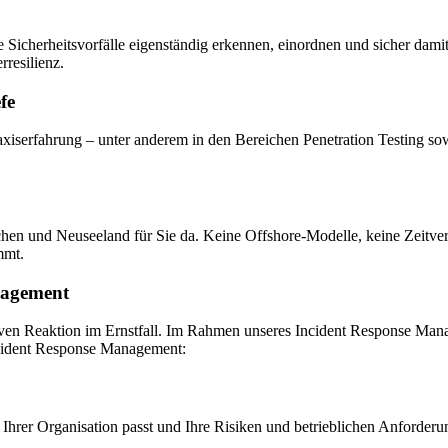
fe Sicherheitsvorfälle eigenständig erkennen, einordnen und sicher d
rresilienz.
fe
iserfahrung – unter anderem in den Bereichen Penetration Testing sow
hen und Neuseeland für Sie da. Keine Offshore-Modelle, keine Zeitve
mmt.
nagement
ektiven Reaktion im Ernstfall. Im Rahmen unseres Incident Response Ma
ncident Response Management:
Ihrer Organisation passt und Ihre Risiken und betrieblichen Anforderu