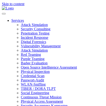
Skip to content
Services
Attack Simulation
Security Consulting
Penetration Testing
Incident Response
Digital Forensics
Vulnerability Management
Attack Simulation
Red Teaming
Purple Teaming
Badge Evaluation
Open Source Intelligence Assessment
Physical Inspection
Credential Scan
Passwort-Audit
WLAN-Sniffing
TIBER / DORA TLPT
Social Engineering
Continuous Threat Mission
Physical Access Assessment
Security Awareness Kampagne