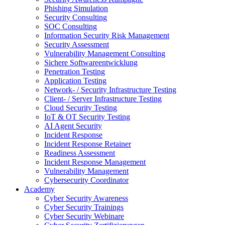
Phishing Simulation
Security Consulting
SOC Consulting
Information Security Risk Management
Security Assessment
Vulnerability Management Consulting
Sichere Softwareentwicklung
Penetration Testing
Application Testing
Network- / Security Infrastructure Testing
Client- / Server Infrastructure Testing
Cloud Security Testing
IoT & OT Security Testing
AI Agent Security
Incident Response
Incident Response Retainer
Readiness Assessment
Incident Response Management
Vulnerability Management
Cybersecurity Coordinator
Academy
Cyber Security Awareness
Cyber Security Trainings
Cyber Security Webinare