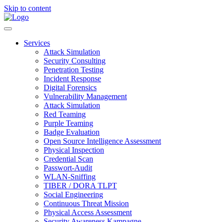
Skip to content
Services
Attack Simulation
Security Consulting
Penetration Testing
Incident Response
Digital Forensics
Vulnerability Management
Attack Simulation
Red Teaming
Purple Teaming
Badge Evaluation
Open Source Intelligence Assessment
Physical Inspection
Credential Scan
Passwort-Audit
WLAN-Sniffing
TIBER / DORA TLPT
Social Engineering
Continuous Threat Mission
Physical Access Assessment
Security Awareness Kampagne