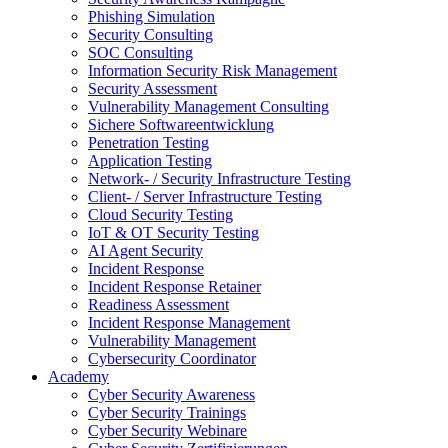
Phishing Simulation
Security Consulting
SOC Consulting
Information Security Risk Management
Security Assessment
Vulnerability Management Consulting
Sichere Softwareentwicklung
Penetration Testing
Application Testing
Network- / Security Infrastructure Testing
Client- / Server Infrastructure Testing
Cloud Security Testing
IoT & OT Security Testing
AI Agent Security
Incident Response
Incident Response Retainer
Readiness Assessment
Incident Response Management
Vulnerability Management
Cybersecurity Coordinator
Academy
Cyber Security Awareness
Cyber Security Trainings
Cyber Security Webinare