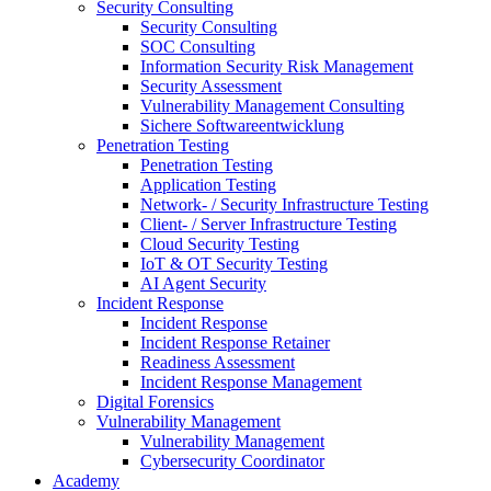
Security Consulting
Security Consulting
SOC Consulting
Information Security Risk Management
Security Assessment
Vulnerability Management Consulting
Sichere Softwareentwicklung
Penetration Testing
Penetration Testing
Application Testing
Network- / Security Infrastructure Testing
Client- / Server Infrastructure Testing
Cloud Security Testing
IoT & OT Security Testing
AI Agent Security
Incident Response
Incident Response
Incident Response Retainer
Readiness Assessment
Incident Response Management
Digital Forensics
Vulnerability Management
Vulnerability Management
Cybersecurity Coordinator
Academy