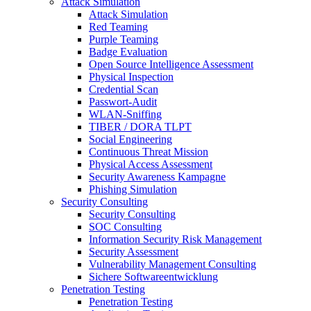
Attack Simulation
Attack Simulation
Red Teaming
Purple Teaming
Badge Evaluation
Open Source Intelligence Assessment
Physical Inspection
Credential Scan
Passwort-Audit
WLAN-Sniffing
TIBER / DORA TLPT
Social Engineering
Continuous Threat Mission
Physical Access Assessment
Security Awareness Kampagne
Phishing Simulation
Security Consulting
Security Consulting
SOC Consulting
Information Security Risk Management
Security Assessment
Vulnerability Management Consulting
Sichere Softwareentwicklung
Penetration Testing
Penetration Testing