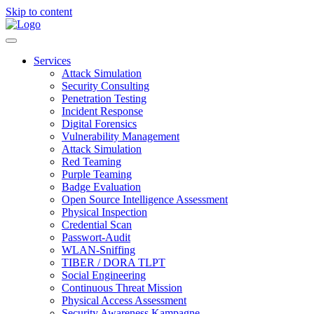
Skip to content
Services
Attack Simulation
Security Consulting
Penetration Testing
Incident Response
Digital Forensics
Vulnerability Management
Attack Simulation
Red Teaming
Purple Teaming
Badge Evaluation
Open Source Intelligence Assessment
Physical Inspection
Credential Scan
Passwort-Audit
WLAN-Sniffing
TIBER / DORA TLPT
Social Engineering
Continuous Threat Mission
Physical Access Assessment
Security Awareness Kampagne