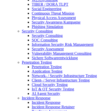
TIBER / DORA TLPT
Social Engineering
Continuous Threat Mission
Physical Access Assessment
Security Awareness Kampagne
Phishing Simulation
Security Consulting
Security Consulting
SOC Consulting
Information Security Risk Management
Security Assessment
Vulnerability Management Consulting
Sichere Softwareentwicklung
Penetration Testing
Penetration Testing
Application Testing
Network- / Security Infrastructure Testing
Client- / Server Infrastructure Testing
Cloud Security Testing
IoT & OT Security Testing
AI Agent Security
Incident Response
Incident Response
Incident Response Retainer