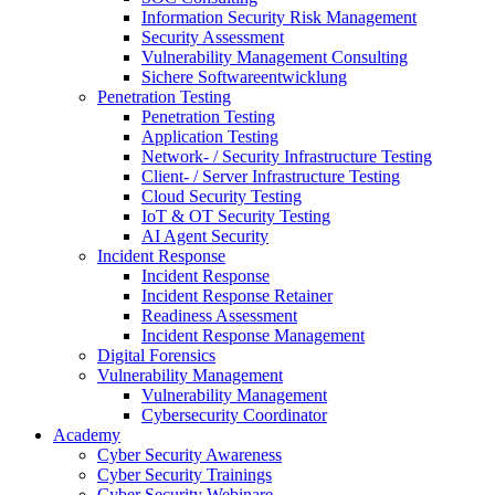
Information Security Risk Management
Security Assessment
Vulnerability Management Consulting
Sichere Softwareentwicklung
Penetration Testing
Penetration Testing
Application Testing
Network- / Security Infrastructure Testing
Client- / Server Infrastructure Testing
Cloud Security Testing
IoT & OT Security Testing
AI Agent Security
Incident Response
Incident Response
Incident Response Retainer
Readiness Assessment
Incident Response Management
Digital Forensics
Vulnerability Management
Vulnerability Management
Cybersecurity Coordinator
Academy
Cyber Security Awareness
Cyber Security Trainings
Cyber Security Webinare