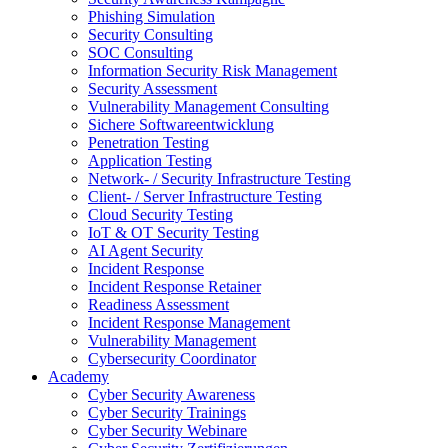
Phishing Simulation
Security Consulting
SOC Consulting
Information Security Risk Management
Security Assessment
Vulnerability Management Consulting
Sichere Softwareentwicklung
Penetration Testing
Application Testing
Network- / Security Infrastructure Testing
Client- / Server Infrastructure Testing
Cloud Security Testing
IoT & OT Security Testing
AI Agent Security
Incident Response
Incident Response Retainer
Readiness Assessment
Incident Response Management
Vulnerability Management
Cybersecurity Coordinator
Academy
Cyber Security Awareness
Cyber Security Trainings
Cyber Security Webinare