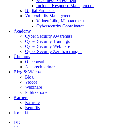
Readiness Assessment
Incident Response Management
Digital Forensics
Vulnerability Management
Vulnerability Management
Cybersecurity Coordinator
Academy
Cyber Security Awareness
Cyber Security Trainings
Cyber Security Webinare
Cyber Security Zertifizierungen
Über uns
Oneconsult
Ansprechpartner
Blog & Videos
Blog
Videos
Webinare
Publikationen
Karriere
Karriere
Benefits
Kontakt
DE