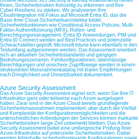
Unsere Microsoft 365 Security & Identity Assessments helfen
Ihnen, Sicherheitsrisiken frühzeitig zu erkennen und Ihre
Cyber-Resilienz zu stärken. Wir analysieren Ihre
Cloudintegration mit Fokus auf Microsoft Entra ID, das die
Basis Ihrer Cloud-Sicherheitsarchitektur bildet.
Sicherheitsfunktionen wie Conditional Access Policies, Multi-
Faktor-Authentifizierung (MFA), Rollen- und
Berechtigungsmanagement, Entra ID-Anwendungen, PIM und
Entra ID Connect werden auf Best Practices und potenzielle
Schwachstellen geprüft. Microsoft Intune kann ebenfalls in den
Testumfang aufgenommen werden. Das Assessment orientiert
sich an aktuellen Sicherheitsstandards und gängigen
Bedrohungsszenarien. Fehlkonfigurationen, übermässige
Berechtigungen und unsichere Zugriffswege werden in einem
strukturierten Massnahmenkatalog mit klaren Empfehlungen
nach Dringlichkeit und Umsetzbarkeit dokumentiert.
Azure Security Assessment
Das Azure Security Assessment eignet sich, wenn Sie Ihre IT-
Infrastruktur ganz oder teilweise nach Azure ausgelagert
haben. Zwar sind in der Azure Cloud bereits grundlegende
Sicherheitsmassnahmen implementiert, aber durch die Vielfalt
und Komplexität der Konfigurationsmöglichkeiten und die
unterschiedlichen Anbindungen der Services können markante
Sicherheitsrisiken lange Zeit unbemerkt bleiben. Das Azure
Security Assessment bietet eine umfangreiche Prüfung Ihrer
Azure-Infrastruktur auf potenzielle Sicherheitsrisiken. Dabei
werden fehlerhafte sicherheitsrelevante Konfigurationen sowie