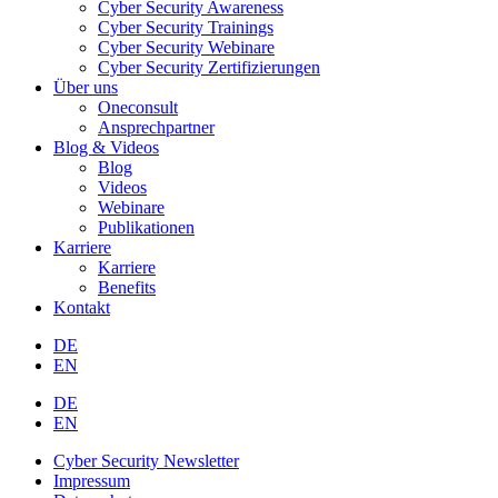
Cyber Security Awareness
Cyber Security Trainings
Cyber Security Webinare
Cyber Security Zertifizierungen
Über uns
Oneconsult
Ansprechpartner
Blog & Videos
Blog
Videos
Webinare
Publikationen
Karriere
Karriere
Benefits
Kontakt
DE
EN
DE
EN
Cyber Security Newsletter
Impressum