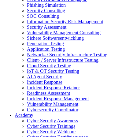
Phishing Simulation
Security Consulting
SOC Consulting
Information Security Risk Management
Security Assessment
Vulnerability Management Consulting
Sichere Softwareentwicklung
Penetration Testing
Application Testing
Network- / Security Infrastructure Testing
Client- / Server Infrastructure Testing
Cloud Security Testing
IoT & OT Security Testing
AI Agent Security
Incident Response
Incident Response Retainer
Readiness Assessment
Incident Response Management
Vulnerability Management
Cybersecurity Coordinator
Academy
Cyber Security Awareness
Cyber Security Trainings
Cyber Security Webinare