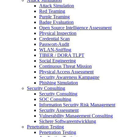
Attack Simulation
Attack Simulation
Red Teaming
Purple Teaming
Badge Evaluation
Open Source Intelligence Assessment
Physical Inspection
Credential Scan
Passwort-Audit
WLAN-Sniffing
TIBER / DORA TLPT
Social Engineering
Continuous Threat Mission
Physical Access Assessment
Security Awareness Kampagne
Phishing Simulation
Security Consulting
Security Consulting
SOC Consulting
Information Security Risk Management
Security Assessment
Vulnerability Management Consulting
Sichere Softwareentwicklung
Penetration Testing
Penetration Testing