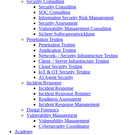
Security Consulting
Security Consulting
SOC Consulting
Information Security Risk Management
Security Assessment
Vulnerability Management Consulting
Sichere Softwareentwicklung
Penetration Testing
Penetration Testing
Application Testing
Network- / Security Infrastructure Testing
Client- / Server Infrastructure Testing
Cloud Security Testing
IoT & OT Security Testing
AI Agent Security
Incident Response
Incident Response
Incident Response Retainer
Readiness Assessment
Incident Response Management
Digital Forensics
Vulnerability Management
Vulnerability Management
Cybersecurity Coordinator
Academy