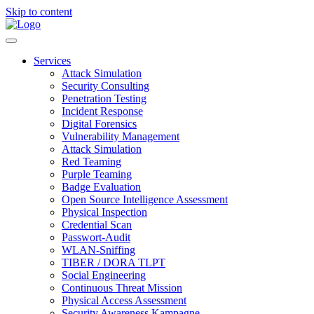
Skip to content
Services
Attack Simulation
Security Consulting
Penetration Testing
Incident Response
Digital Forensics
Vulnerability Management
Attack Simulation
Red Teaming
Purple Teaming
Badge Evaluation
Open Source Intelligence Assessment
Physical Inspection
Credential Scan
Passwort-Audit
WLAN-Sniffing
TIBER / DORA TLPT
Social Engineering
Continuous Threat Mission
Physical Access Assessment
Security Awareness Kampagne