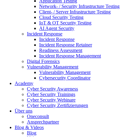
Application Testing
Network- / Security Infrastructure Testing
Client- / Server Infrastructure Testing
Cloud Security Testing
IoT & OT Security Testing
AI Agent Security
Incident Response
Incident Response
Incident Response Retainer
Readiness Assessment
Incident Response Management
Digital Forensics
Vulnerability Management
Vulnerability Management
Cybersecurity Coordinator
Academy
Cyber Security Awareness
Cyber Security Trainings
Cyber Security Webinare
Cyber Security Zertifizierungen
Über uns
Oneconsult
Ansprechpartner
Blog & Videos
Blog