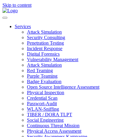
Skip to content
Services
Attack Simulation
Security Consulting
Penetration Testing
Incident Response
Digital Forensics
Vulnerability Management
Attack Simulation
Red Teaming
Purple Teaming
Badge Evaluation
Open Source Intelligence Assessment
Physical Inspection
Credential Scan
Passwort-Audit
WLAN-Sniffing
TIBER / DORA TLPT
Social Engineering
Continuous Threat Mission
Physical Access Assessment
Security Awareness Kampagne