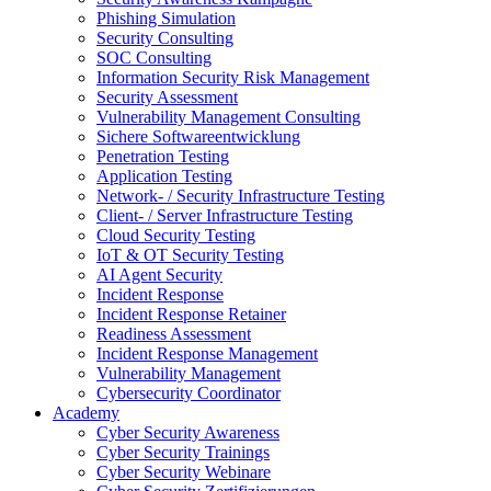
Phishing Simulation
Security Consulting
SOC Consulting
Information Security Risk Management
Security Assessment
Vulnerability Management Consulting
Sichere Softwareentwicklung
Penetration Testing
Application Testing
Network- / Security Infrastructure Testing
Client- / Server Infrastructure Testing
Cloud Security Testing
IoT & OT Security Testing
AI Agent Security
Incident Response
Incident Response Retainer
Readiness Assessment
Incident Response Management
Vulnerability Management
Cybersecurity Coordinator
Academy
Cyber Security Awareness
Cyber Security Trainings
Cyber Security Webinare