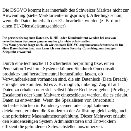
Die DSGVO kommt hier innerhalb des Schweizer Marktes nicht zur
Anwendung (siehe Marktorientierungsprinzip). Allerdings schon,
wenn die Daten innerhalb der EU bearbeitet werden (z. B. durch
einen EU-Dienstleistungsanbieter).
Die personenbezogenen Daten (z. B. HR- oder Kundendaten) werden bei uns von
verschiedenen Systemen genutzt und es gibt viele Schnittstellen.
Das Management fragt nach, ob wir ein nach DSGVO angemessenes Schutzniveau für
diese Daten haben bzw. was kann ich von einem Security Consulting zum jetzigen
Zeitpunkt erwarten?
Durch eine technische IT-Sicherheitsüberprüfung bzw. einen
Penetration Test Ihrer Systeme können Sie durch Oneconsult
produkte- und herstellerneutral herausfinden lassen, ob
Verwundbarkeiten vorhanden sind, die ein Datenleck (Data Breach)
ermöglichen könnten. Ist es z. B. möglich, unbefugt Zugriff auf
Daten zu erhalten oder sich selbst höhere Rechte zu geben (Privilege
Escalation) oder kann Malware eingeschleust werden, die es erlaubt,
Daten zu entwenden. Wenn die Spezialisten von Oneconsult
Sicherheitslücken in Kundensystemen oder -applikationen
detektieren, erhalten die Kunden zu der Auflistung gleichzeitig auch
eine priorisierte Massnahmenempfehlung. Dieser Mehrwert erlaubt
den kundenseitigen System-Administratoren und Entwicklern
effizient die gefundenen Schwachstellen auszumerzen.