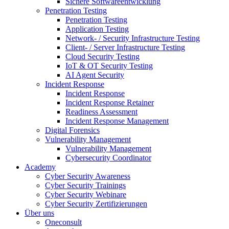
Sichere Softwareentwicklung
Penetration Testing
Penetration Testing
Application Testing
Network- / Security Infrastructure Testing
Client- / Server Infrastructure Testing
Cloud Security Testing
IoT & OT Security Testing
AI Agent Security
Incident Response
Incident Response
Incident Response Retainer
Readiness Assessment
Incident Response Management
Digital Forensics
Vulnerability Management
Vulnerability Management
Cybersecurity Coordinator
Academy
Cyber Security Awareness
Cyber Security Trainings
Cyber Security Webinare
Cyber Security Zertifizierungen
Über uns
Oneconsult