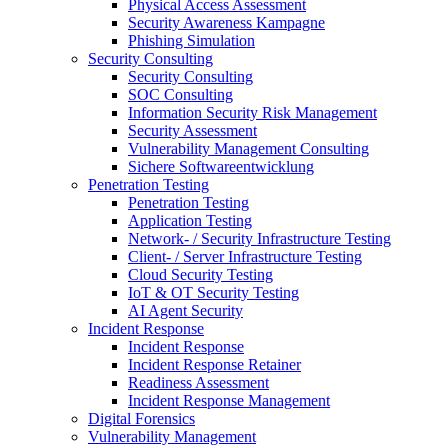
Physical Access Assessment
Security Awareness Kampagne
Phishing Simulation
Security Consulting
Security Consulting
SOC Consulting
Information Security Risk Management
Security Assessment
Vulnerability Management Consulting
Sichere Softwareentwicklung
Penetration Testing
Penetration Testing
Application Testing
Network- / Security Infrastructure Testing
Client- / Server Infrastructure Testing
Cloud Security Testing
IoT & OT Security Testing
AI Agent Security
Incident Response
Incident Response
Incident Response Retainer
Readiness Assessment
Incident Response Management
Digital Forensics
Vulnerability Management