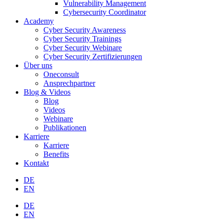
Vulnerability Management
Cybersecurity Coordinator
Academy
Cyber Security Awareness
Cyber Security Trainings
Cyber Security Webinare
Cyber Security Zertifizierungen
Über uns
Oneconsult
Ansprechpartner
Blog & Videos
Blog
Videos
Webinare
Publikationen
Karriere
Karriere
Benefits
Kontakt
DE
EN
DE
EN