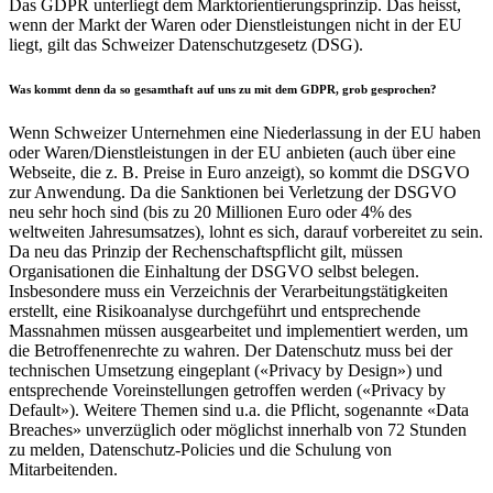
Das GDPR unterliegt dem Marktorientierungsprinzip. Das heisst,
wenn der Markt der Waren oder Dienstleistungen nicht in der EU
liegt, gilt das Schweizer Datenschutzgesetz (DSG).
Was kommt denn da so gesamthaft auf uns zu mit dem GDPR, grob gesprochen?
Wenn Schweizer Unternehmen eine Niederlassung in der EU haben
oder Waren/Dienstleistungen in der EU anbieten (auch über eine
Webseite, die z. B. Preise in Euro anzeigt), so kommt die DSGVO
zur Anwendung. Da die Sanktionen bei Verletzung der DSGVO
neu sehr hoch sind (bis zu 20 Millionen Euro oder 4% des
weltweiten Jahresumsatzes), lohnt es sich, darauf vorbereitet zu sein.
Da neu das Prinzip der Rechenschaftspflicht gilt, müssen
Organisationen die Einhaltung der DSGVO selbst belegen.
Insbesondere muss ein Verzeichnis der Verarbeitungstätigkeiten
erstellt, eine Risikoanalyse durchgeführt und entsprechende
Massnahmen müssen ausgearbeitet und implementiert werden, um
die Betroffenenrechte zu wahren. Der Datenschutz muss bei der
technischen Umsetzung eingeplant («Privacy by Design») und
entsprechende Voreinstellungen getroffen werden («Privacy by
Default»). Weitere Themen sind u.a. die Pflicht, sogenannte «Data
Breaches» unverzüglich oder möglichst innerhalb von 72 Stunden
zu melden, Datenschutz-Policies und die Schulung von
Mitarbeitenden.