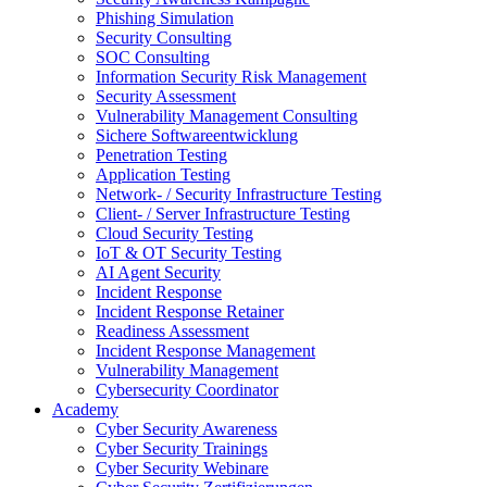
Phishing Simulation
Security Consulting
SOC Consulting
Information Security Risk Management
Security Assessment
Vulnerability Management Consulting
Sichere Softwareentwicklung
Penetration Testing
Application Testing
Network- / Security Infrastructure Testing
Client- / Server Infrastructure Testing
Cloud Security Testing
IoT & OT Security Testing
AI Agent Security
Incident Response
Incident Response Retainer
Readiness Assessment
Incident Response Management
Vulnerability Management
Cybersecurity Coordinator
Academy
Cyber Security Awareness
Cyber Security Trainings
Cyber Security Webinare