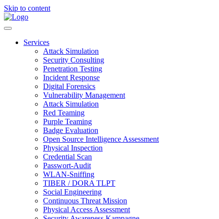
Skip to content
Services
Attack Simulation
Security Consulting
Penetration Testing
Incident Response
Digital Forensics
Vulnerability Management
Attack Simulation
Red Teaming
Purple Teaming
Badge Evaluation
Open Source Intelligence Assessment
Physical Inspection
Credential Scan
Passwort-Audit
WLAN-Sniffing
TIBER / DORA TLPT
Social Engineering
Continuous Threat Mission
Physical Access Assessment
Security Awareness Kampagne