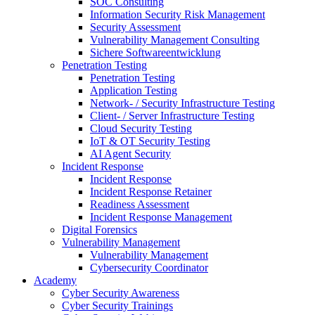
SOC Consulting
Information Security Risk Management
Security Assessment
Vulnerability Management Consulting
Sichere Softwareentwicklung
Penetration Testing
Penetration Testing
Application Testing
Network- / Security Infrastructure Testing
Client- / Server Infrastructure Testing
Cloud Security Testing
IoT & OT Security Testing
AI Agent Security
Incident Response
Incident Response
Incident Response Retainer
Readiness Assessment
Incident Response Management
Digital Forensics
Vulnerability Management
Vulnerability Management
Cybersecurity Coordinator
Academy
Cyber Security Awareness
Cyber Security Trainings