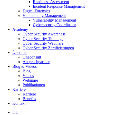
Readiness Assessment
Incident Response Management
Digital Forensics
Vulnerability Management
Vulnerability Management
Cybersecurity Coordinator
Academy
Cyber Security Awareness
Cyber Security Trainings
Cyber Security Webinare
Cyber Security Zertifizierungen
Über uns
Oneconsult
Ansprechpartner
Blog & Videos
Blog
Videos
Webinare
Publikationen
Karriere
Karriere
Benefits
Kontakt
DE